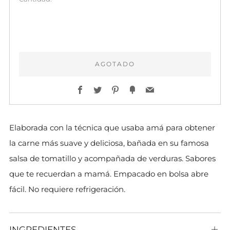
AGOTADO
Facebook
Twitter
Pinterest
Fancy
Email
Elaborada con la técnica que usaba amá para obtener
la carne más suave y deliciosa, bañada en su famosa
salsa de tomatillo y acompañada de verduras. Sabores
que te recuerdan a mamá. Empacado en bolsa abre
fácil. No requiere refrigeración.
INGREDIENTES
Abi