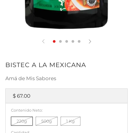
BISTEC A LA MEXICANA
Amá de Mis Sabores
Precio
$ 67.00
habitual
Contenido Neto:
220g
500g
1 Kg
Cantidad: