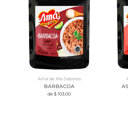
Amá de Mis Sabores
BARBACOA
A
de
$ 103.00