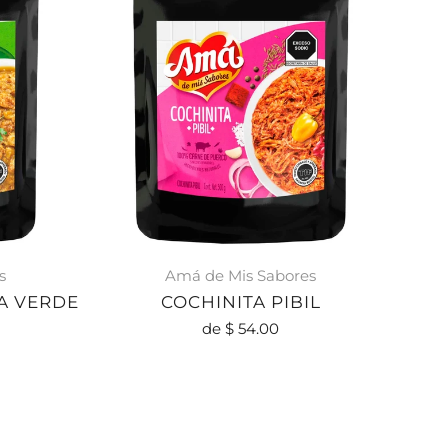
s
Amá de Mis Sabores
A VERDE
COCHINITA PIBIL
de
$ 54.00